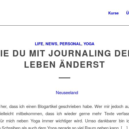
Kurse
Ü
LIFE
,
NEWS
,
PERSONAL
,
YOGA
IE DU MIT JOURNALING DE
LEBEN ÄNDERST
 her, dass ich einen Blogartikel geschrieben habe. Wer mir jedoch a
 vielleicht mitbekommen, dass ich wieder gerne mehr Texte verfa
für mich neben Yoga immer wichtiger wird. Umso dankbarer bin ic
 Schreiben als auch dem Yoga gerade so viel Raum geben kann. […]