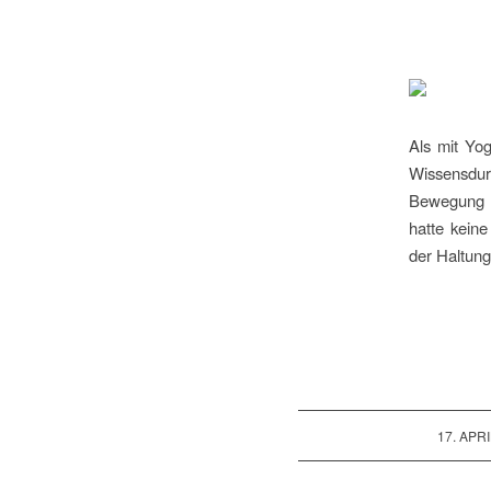
Als mit Yog
Wissensdur
Bewegung m
hatte kein
der Haltung
/
17. APR