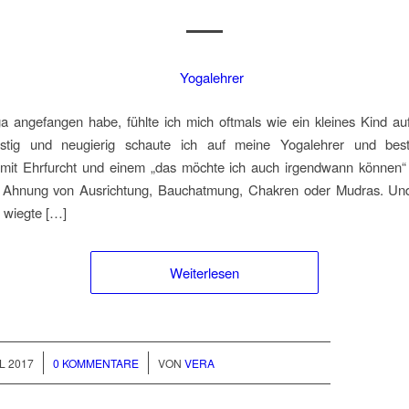
a angefangen habe, fühlte ich mich oftmals wie ein kleines Kind au
stig und neugierig schaute ich auf meine Yogalehrer und bes
it Ehrfurcht und einem „das möchte ich auch irgendwann können“ 
e Ahnung von Ausrichtung, Bauchatmung, Chakren oder Mudras. Un
 wiegte […]
Weiterlesen
/
IL 2017
0 KOMMENTARE
VON
VERA