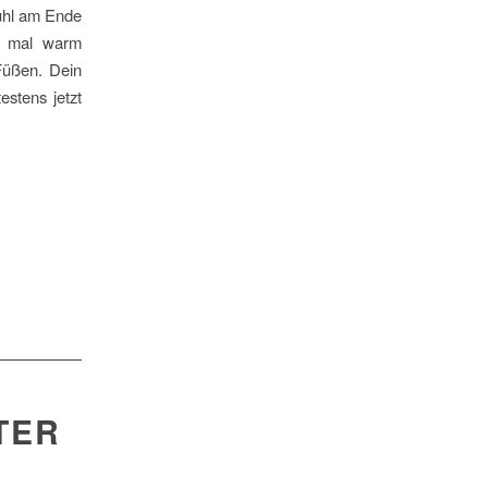
fühl am Ende
h mal warm
Füßen. Dein
stens jetzt
TER