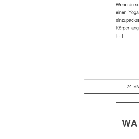
Wenn du sch
einer Yog
einzupacke
Körper ang
[…]
/
29. MA
WA