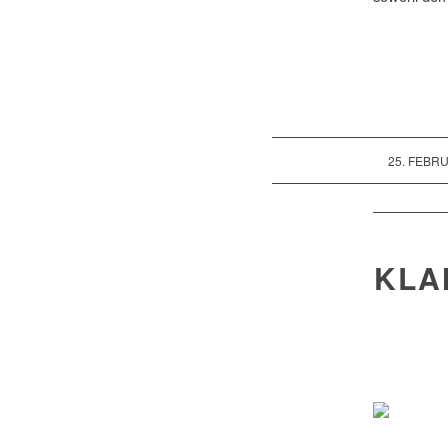
/
25. FEBR
KLA