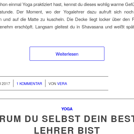
on einmal Yoga praktiziert hast, kennst du dieses wohlig warme Ge
astunde. Der Moment, wo der Yogalehrer dazu aufruft sich noc
n und auf die Matte zu kuscheln. Die Decke liegt locker über den 
enehm erschöpft. Langsam gleitest du in Shavasana und weißt späte
Weiterlesen
/
I 2017
1 KOMMENTAR
VON
VERA
YOGA
RUM DU SELBST DEIN BES
LEHRER BIST