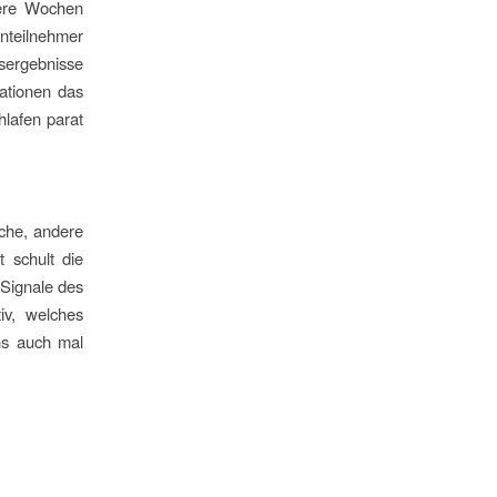
rere Wochen
nteilnehmer
sergebnisse
ationen das
hlafen parat
n
sche, andere
 schult die
 Signale des
iv, welches
ns auch mal