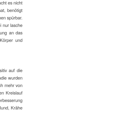
cht es nicht
t, benötigt
hen spürbar.
i nur lasche
rung an das
 Körper und
itiv auf die
udie wurden
ich mehr von
en Kreislauf
Verbesserung
Hund, Krähe