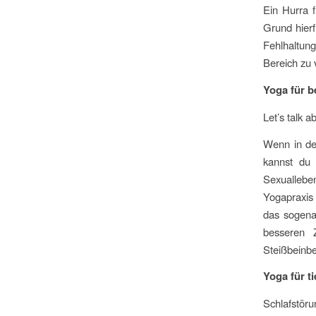
Ein Hurra f
Grund hierf
Fehlhaltun
Bereich zu 
Yoga für b
Let’s talk 
Wenn in dei
kannst du 
Sexuallebe
Yogapraxis 
das sogena
besseren Z
Steißbeinbe
Yoga 
Schlafstöru