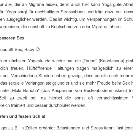
ür alle, die an Migräne leiden, denn auch hier kann Yoga gute Abhil
ür: Yoga sorgt für nachhaltigen Stressabbau und trägt dazu bei, dass
gen ausgeglichen werden. Das ist wichtig, um Verspannungen im Schu
vermeiden, die sonst oft zu Kopfschmerzen oder Migräne führen.
esseren Sex
abouuuttt Sex, Baby 😉
ner nächsten Yogastunde wieder mal die „Taube“ (Kapotasana) prakt
dich freuen. Hüftöffnende Haltungen tragen maßgeblich zu ein
n bei. Verschiedene Studien haben gezeigt, dass bereits nach mehr
das sexuelle Verlangen steigt und er und sie mehr Freude beim Sex
nnte „Mula Bandha“ (das Anspannen von Beckenbodenmuskeln) trä
eit zu zweit bei, da hierbei die sonst oft vernachlässigten
reich trainiert und besser durchblutet werden.
für tiefen und festen Schlaf
ngen, z.B. in Zeiten erhöhter Belastungen und Stress kennt fast jede