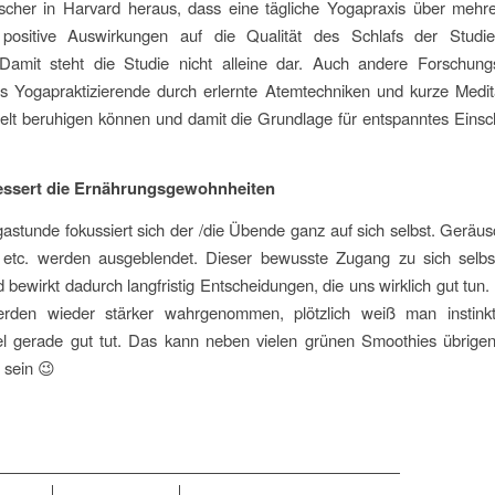
scher in Harvard heraus, dass eine tägliche Yogapraxis über meh
positive Auswirkungen auf die Qualität des Schlafs der Studie
. Damit steht die Studie nicht alleine dar. Auch andere Forschung
ss Yogapraktizierende durch erlernte Atemtechniken und kurze Medit
elt beruhigen können und damit die Grundlage für entspanntes Einsc
verbessert die Ernährungsgewohnheite
gastunde fokussiert sich der /die Übende ganz auf sich selbst. Geräu
 etc. werden ausgeblendet. Dieser bewusste Zugang zu sich selbst
nd bewirkt dadurch langfristig Entscheidungen, die uns wirklich gut tun.
rden wieder stärker wahrgenommen, plötzlich weiß man instinkt
el gerade gut tut. Das kann neben vielen grünen Smoothies übrige
 sein 😉