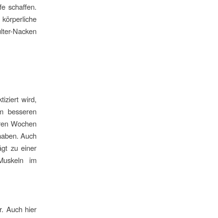
fe schaffen.
 körperliche
lter-Nacken
iziert wird,
em besseren
eren Wochen
 haben. Auch
gt zu einer
 Muskeln im
r. Auch hier