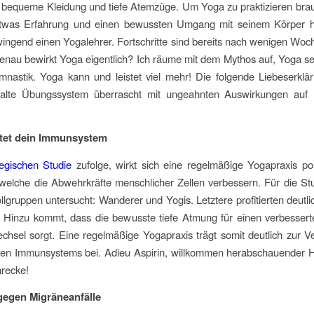
 bequeme Kleidung und tiefe Atemzüge. Um Yoga zu praktizieren brau
etwas Erfahrung und einen bewussten Umgang mit seinem Körper ha
wingend einen Yogalehrer. Fortschritte sind bereits nach wenigen Woc
nau bewirkt Yoga eigentlich? Ich räume mit dem Mythos auf, Yoga se
nastik. Yoga kann und leistet viel mehr! Die folgende Liebeserklä
dalte Übungssystem überrascht mit ungeahnten Auswirkungen auf
tet dein Immunsystem
egischen Studie
zufolge, wirkt sich eine regelmäßige Yogapraxis pos
welche die Abwehrkräfte menschlicher Zellen verbessern. Für die St
llgruppen untersucht: Wanderer und Yogis. Letztere profitierten deutl
 Hinzu kommt, dass die bewusste tiefe Atmung für einen verbessert
chsel sorgt. Eine regelmäßige Yogapraxis trägt somit deutlich zur 
en Immunsystems bei. Adieu Aspirin, willkommen herabschauender 
recke!
 gegen Migräneanfälle