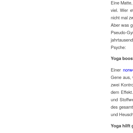
Eine Matte,
viel. Wer 
nicht mal z
Aber was ge
Pseudo-Gym
jahrtausen
Psyche:
Yoga boos
Einer
norw
Gene aus, 
zwei Kontro
dem Effekt.
und Stoffwe
des gesamt
und Heusch
Yoga hilft