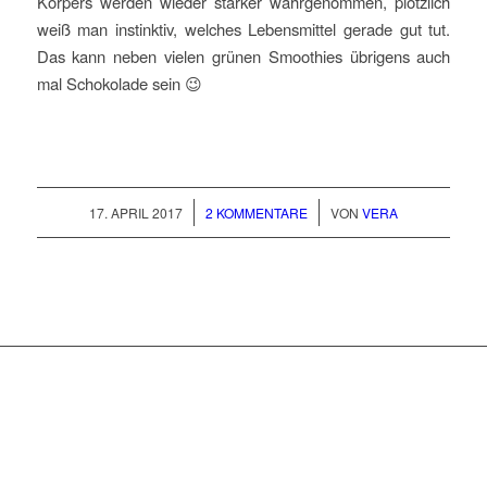
Körpers werden wieder stärker wahrgenommen, plötzlich
weiß man instinktiv, welches Lebensmittel gerade gut tut.
Das kann neben vielen grünen Smoothies übrigens auch
mal Schokolade sein 😉
/
/
17. APRIL 2017
2 KOMMENTARE
VON
VERA